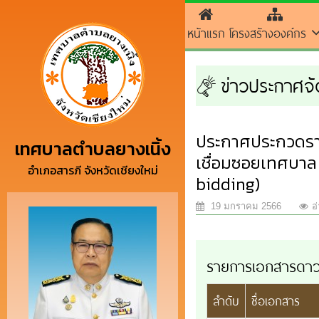
หน้าแรก
โครงสร้างองค์กร
ข่าวประกาศจัด
ประกาศประกวดราค
เทศบาลตำบลยางเนิ้ง
เชื่อมซอยเทศบาล 
อำเภอสารภี จังหวัดเชียงใหม่
bidding)
19 มกราคม 2566
อ
รายการเอกสารดาว
ลำดับ
ชื่อเอกสาร