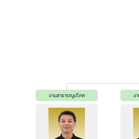
งานสาธารณูปโภค
งา