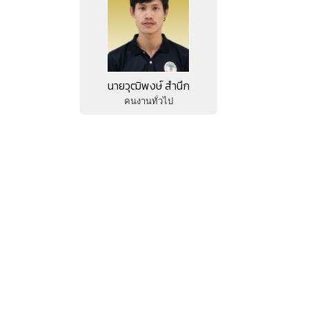
นายวุฒิพงษ์ สำนึก
คนงานทั่วไป