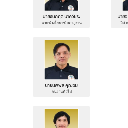
นายธนกฤต นาควัชระ
นายอภ
นายช่างโยธาชำนาญงาน
วิศ
นายนพพล คุณชม
คนงานทั่วไป